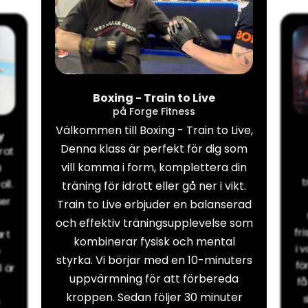
Boxing - Train to Live
på Forge Fitness
Välkommen till Boxing - Train to Live,
y
Denna klass är perfekt för dig som
rat
vill komma i form, komplettera din
å
t
ll.
träning för idrott eller gå ner i vikt.
ser
Train to Live erbjuder en balanserad
och effektiv träningsupplevelse som
fr
rt
kombinerar fysisk och mental
i 
e
styrka. Vi börjar med en 10-minuters
fö
3 är
uppvärmning för att förbereda
få
kroppen. Sedan följer 30 minuter
s