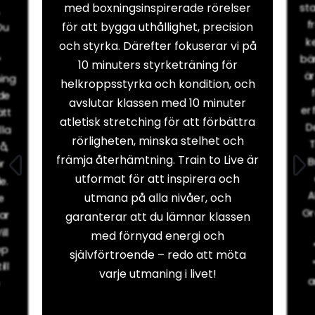
med boxningsinspirerade rörelser
sta
f
för att bygga uthållighet, precision
Du
k
och styrka. Därefter fokuserar vi på
bä
*
10 minuters styrketräning för
ä
ing
helkroppsstyrka och kondition, och
de
avslutar klassen med 10 minuter
er
ätt
atletisk stretching för att förbättra
De
lla
rörligheten, minska stelhet och
å,
främja återhämtning. Train to Live är
B
ör
utformat för att inspirera och
e.
A
utmana på alla nivåer, och
e
Gr
nar
garanterar att du lämnar klassen
ll
med förnyad energi och
pp
självförtroende – redo att möta
ill
varje utmaning i livet!
a